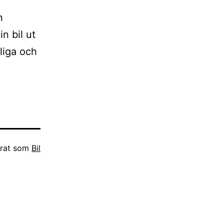
n
n bil ut
gliga och
erat som
Bil