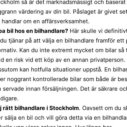
ckholm så är det marknadsmässigt och baserat
grann värdering av din bil. Påslaget är givet sett 
 handlar om en affärsverksamhet.
a bil hos en bilhandlare?
Här skulle vi definitiv
 du tjänar på att välja en bilhandlare framför ett 
ernativ. Kan du inte extremt mycket om bilar så 
tid en risk vid ett köp av en annan privatperson.
sutom kan hotfulla situationer uppstå. En bilha
jer noggrant kontrollerade bilar som både är be
 servade innan försäljningen. Det är säkrare oc
digare.
j rätt bilhandlare i Stockholm
. Oavsett om du s
er sälja en bil och vill göra detta via en bilhandl