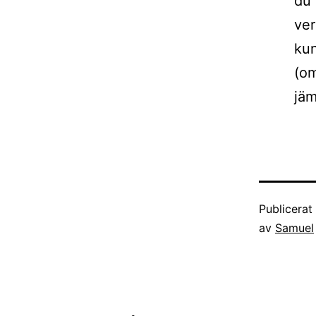
du 
ver
kun
(om
jäm
Publicera
av
Samuel