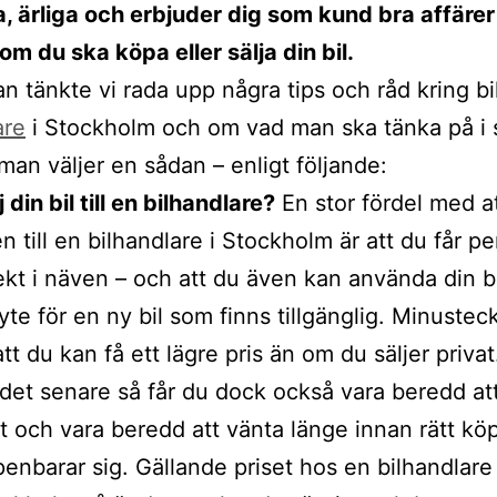
a, ärliga och erbjuder dig som kund bra affärer
om du ska köpa eller sälja din bil.
n tänkte vi rada upp några tips och råd kring bil
are
i Stockholm och om vad man ska tänka på i
man väljer en sådan – enligt följande:
j din bil till en bilhandlare?
En stor fördel med at
en till en bilhandlare i Stockholm är att du får p
ekt i näven – och att du även kan använda din b
yte för en ny bil som finns tillgänglig. Minustec
att du kan få ett lägre pris än om du säljer privat
det senare så får du dock också vara beredd at
t och vara beredd att vänta länge innan rätt kö
enbarar sig. Gällande priset hos en bilhandlare 