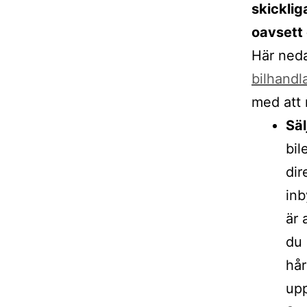
skicklig
oavsett 
Här neda
bilhandl
med att 
Säl
bil
dir
inb
är 
du 
hår
upp