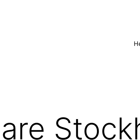
H
lare Stock