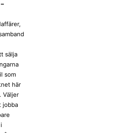
 –
affärer,
 samband
t sälja
engarna
il som
knet här
. Väljer
t jobba
pare
i