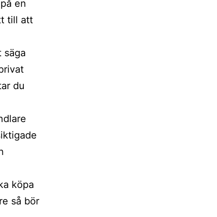
 på en
till att
t säga
privat
tar du
ndlare
siktigade
h
ka köpa
are så bör