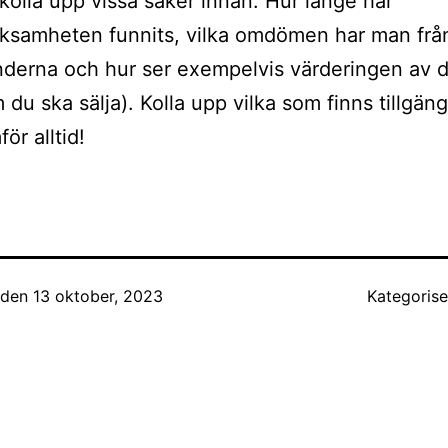
kolla upp vissa saker innan. Hur länge har
ksamheten funnits, vilka omdömen har man frå
derna och hur ser exempelvis värderingen av di
 du ska sälja). Kolla upp vilka som finns tillgän
för alltid!
t den
13 oktober, 2023
Kategoris