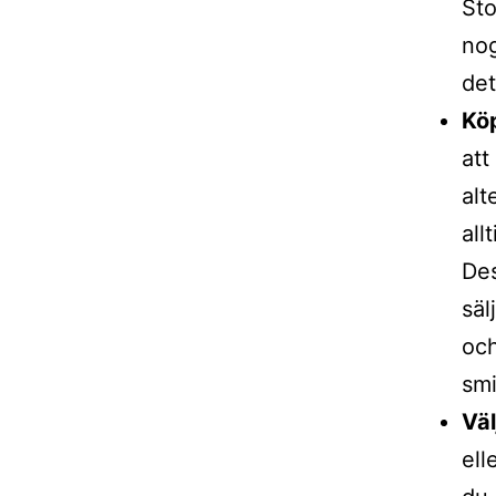
Sto
nog
det
Köp
att
alt
all
Des
säl
och
smi
Väl
ell