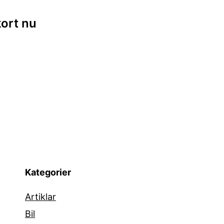
ing
kort nu
Kategorier
Artiklar
Bil