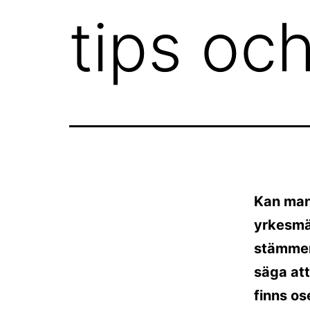
tips oc
Kan man 
yrkesmän
stämmer 
säga att
finns os