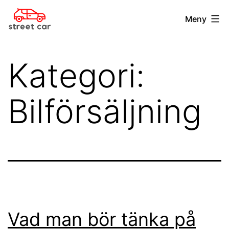
Hoppa
streetcar.se
Meny
till
innehåll
Kategori:
Bilförsäljning
Vad man bör tänka på